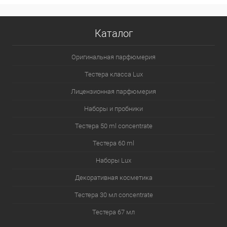
Каталог
Оригинальная парфюмерия
Тестера класса Lux
Лицензионная парфюмерия
Наборы и пробники
Тестера 50 ml concentrate
Тестера 60 ml
Наборы Lux
Декоративная косметика
Тестера 30 мл concentrate
Тестера 67 мл