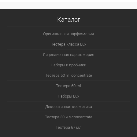
Каталог
Оригинальная парфюмерия
Тестера класса Lux
Лицензионная парфюмерия
Наборы и пробники
Тестера 50 ml concentrate
Тестера 60 ml
Наборы Lux
Декоративная косметика
Тестера 30 мл concentrate
Тестера 67 мл